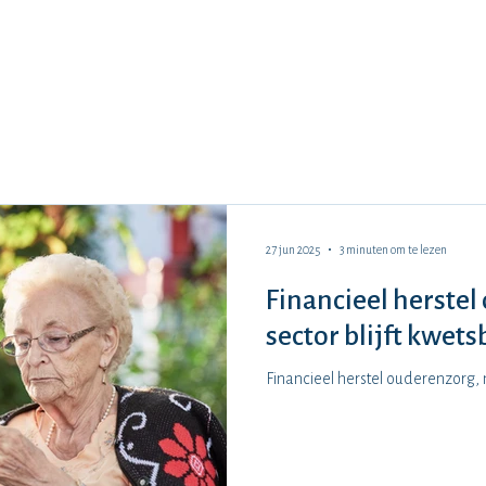
Home
Over Marlyse
Sectoren
Referenties
27 jun 2025
3 minuten om te lezen
Financieel herste
sector blijft kwets
Financieel herstel ouderenzorg, 