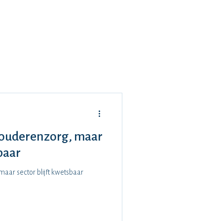
Inloggen
Contact
More
l ouderenzorg, maar
baar
maar sector blijft kwetsbaar