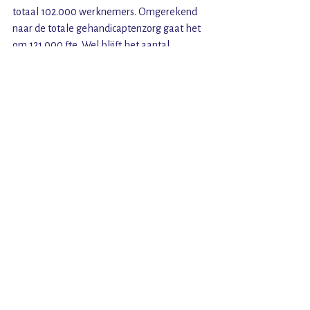
totaal 102.000 werknemers. Omgerekend 
naar de totale gehandicaptenzorg gaat het 
om 121.000 fte. Wel blijft het aantal 
openstaande vacatures zorgelijk met ruim 
5.000. Ook de totale personeelskosten 
namen behoorlijk toe met 7,6%. De 
toename komt onder andere door de 
instroom van extra medewerkers en de in 
2020 uitgekeerde zorgbonus. Dat het nog 
steeds moeilijk is om de formatie op peil te 
houden blijkt ook uit de post personeel niet 
in loondienst (PNIL). De kosten voor de 
flexibele schil van zzp’ers en 
uitzendkrachten steeg in 2020 met 5% tot € 
516 miljoen, al is dit wel een flinke daling ten 
opzichte van 2019 toen de kosten nog 
toenamen met bijna 24%.